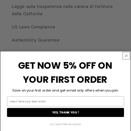
Legge sulla trasparenza nella catena di fornitura
della California
US Laws Compliance
Authenticity Guarantee
Shipping Policy
GET NOW 5% OFF ON
Payment Methods
YOUR FIRST ORDER
Create Your Style
Save on your first order and get email only offers when you join.
Nike
YES, THANK YOU !
Adidas
no, I don't like discounts
Vans