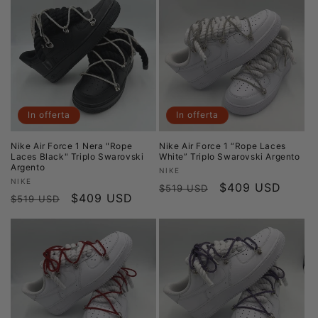
z
i
o
n
e
In offerta
In offerta
:
Nike Air Force 1 Nera "Rope
Nike Air Force 1 “Rope Laces
Laces Black" Triplo Swarovski
White” Triplo Swarovski Argento
Argento
Produttore:
NIKE
Produttore:
NIKE
Prezzo
Prezzo
$409 USD
$519 USD
Prezzo
Prezzo
$409 USD
$519 USD
di
scontato
di
scontato
listino
listino