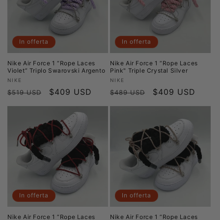
In offerta
In offerta
Nike Air Force 1 “Rope Laces
Nike Air Force 1 “Rope Laces
Violet” Triplo Swarovski Argento
Pink" Triple Crystal Silver
Produttore:
Produttore:
NIKE
NIKE
Prezzo
Prezzo
$409 USD
Prezzo
Prezzo
$409 USD
$519 USD
$489 USD
di
scontato
di
scontato
listino
listino
In offerta
In offerta
Nike Air Force 1 “Rope Laces
Nike Air Force 1 “Rope Laces