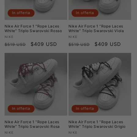
In offerta
In offerta
Nike Air Force 1 “Rope Laces
Nike Air Force 1 “Rope Laces
White” Triplo Swarovski Rosso
White” Triplo Swarovski Viola
Produttore:
Produttore:
NIKE
NIKE
Prezzo
Prezzo
$409 USD
Prezzo
Prezzo
$409 USD
$519 USD
$519 USD
di
scontato
di
scontato
listino
listino
In offerta
In offerta
Nike Air Force 1 “Rope Laces
Nike Air Force 1 “Rope Laces
White” Triplo Swarovski Rosa
White” Triplo Swarovski Grigio
Produttore:
Produttore:
NIKE
NIKE