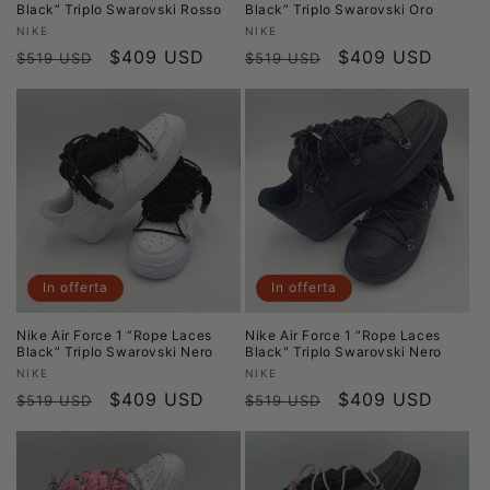
Black” Triplo Swarovski Rosso
Black” Triplo Swarovski Oro
Produttore:
Produttore:
NIKE
NIKE
Prezzo
Prezzo
$409 USD
Prezzo
Prezzo
$409 USD
$519 USD
$519 USD
di
scontato
di
scontato
listino
listino
In offerta
In offerta
Nike Air Force 1 “Rope Laces
Nike Air Force 1 “Rope Laces
Black” Triplo Swarovski Nero
Black" Triplo Swarovski Nero
Produttore:
Produttore:
NIKE
NIKE
Prezzo
Prezzo
$409 USD
Prezzo
Prezzo
$409 USD
$519 USD
$519 USD
di
scontato
di
scontato
listino
listino