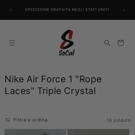
Vai
direttamente
SPEDIZIONE GRATUITA NEGLI STATI UNITI
ai contenuti
Carrello
C
Nike Air Force 1 "Rope
o
Laces" Triple Crystal
l
l
Filtra e ordina
18 prodotti
e