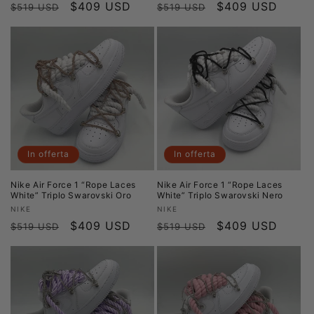
Prezzo
Prezzo
$409 USD
Prezzo
Prezzo
$409 USD
$519 USD
$519 USD
di
scontato
di
scontato
listino
listino
In offerta
In offerta
Nike Air Force 1 “Rope Laces
Nike Air Force 1 “Rope Laces
White” Triplo Swarovski Oro
White” Triplo Swarovski Nero
Produttore:
Produttore:
NIKE
NIKE
Prezzo
Prezzo
$409 USD
Prezzo
Prezzo
$409 USD
$519 USD
$519 USD
di
scontato
di
scontato
listino
listino