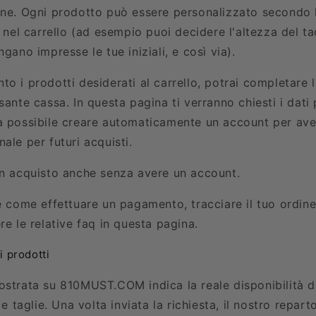
ine. Ogni prodotto può essere personalizzato secondo 
o nel carrello (ad esempio puoi decidere l'altezza del t
ngano impresse le tue iniziali, e così via).
o i prodotti desiderati al carrello, potrai completare 
sante cassa. In questa pagina ti verranno chiesti i dati p
à possibile creare automaticamente un account per ave
ale per futuri acquisti.
un acquisto anche senza avere un account.
e come effettuare un pagamento, tracciare il tuo ordine 
re le relative faq in questa pagina.
i prodotti
ostrata su
810MUST.COM
indica la reale disponibilità d
 e taglie. Una volta inviata la richiesta, il nostro repart