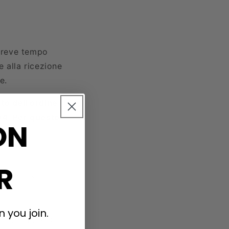
 breve tempo
 alla ricezione
e.
to dell'ordine
04. Per questo
ON
R
 SDA e TNT.
 you join.
ito tra 3 e 4