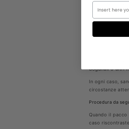
giorni lavorativi,
vengono spediti d
fine settimana ve
La consegna dei p
da
810MUST.CO
Se risiedi in ITA
del mondo la sped
doganali o altri 
In ogni caso, san
circostanze attenu
Procedura da segu
Quando il pacco 
caso riscontraste