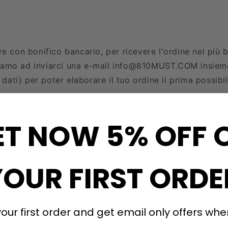
re con bonifico bancario, per ricevere l'ordine nel più
itiamo ad inviarci una e-mail
info@810MUST.COM
insieme
 dati) per poter elaborare il tuo ordine il prima possibil
ogni ordine effettuato emetteremo fattura con l'impor
 della normativa ex art. 14 DPR 445/00 e D.Lgs. 52/20
ET NOW 5% OFF 
amo che i dati personali saranno indicati in fattura.
ordini e in quanto tempo?
YOUR FIRST ORDE
 in Italia e in tutto il mondo con corrieri come Fedex,
a
our first order and get email only offers when
o materialmente il pagamento, il tuo ordine verrà sped