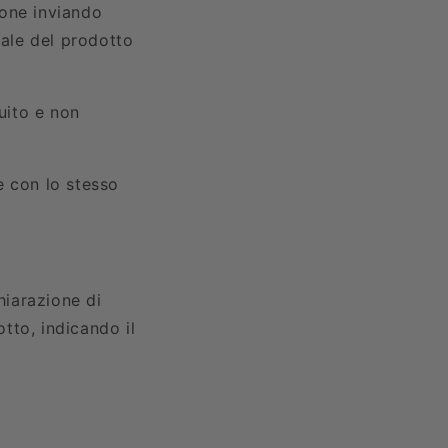
ione inviando
iale del prodotto
uito e non
ne con lo stesso
hiarazione di
otto, indicando il