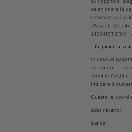
sull'opzione “pag
selezionare la ca
informazioni util
(Paypal). Queste
810MUST.COM
).
– Pagamento trami
In caso di pagam
sul conto. Il pag
termine l'ordine
indicare il numer
Queste le coordi
destinatario:
banca: