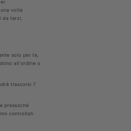
per
 una volta
 da terzi.
mente solo per te,
ndono all'ordine o
adrà trascorsi 7
are pressoché
nno controllati