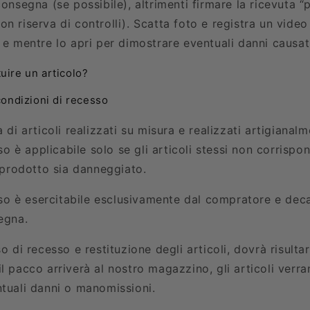
consegna (se possibile), altrimenti firmare la ricevuta “
n riserva di controlli). Scatta foto e registra un video
 e mentre lo apri per dimostrare eventuali danni causati
uire un articolo?
condizioni di recesso
a di articoli realizzati su misura e realizzati artigianal
sso è applicabile solo se gli articoli stessi non corrispo
l prodotto sia danneggiato.
esso è esercitabile esclusivamente dal compratore e dec
egna.
so di recesso e restituzione degli articoli, dovrà risult
l pacco arriverà al nostro magazzino, gli articoli verra
ntuali danni o manomissioni.