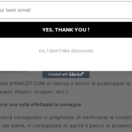
 poiché tutti i nostri prodotti sono realizzati artigianal
al lunedì al venerdì. Per questo motivo gli ordini effett
rranno gestiti dal lunedì a seguire.
YES, THANK YOU !
rodotti è a carico del cliente, secondo il prezzo dispo
M.
no, I don't like discounts
LIA la spedizione richiederà 5 giorni al massimo; in EUR
izione può richiedere fino a 10 giorni lavorativi, salvo
impedimenti.
dali
810MUST.COM
si riserva il diritto di posticipare l
anti (festivi, scioperi, ecc.).
ire una volta effettuata la consegna
verrà consegnato vi preghiamo di verificarne le condizi
 dei danni, vi consigliamo di aprire il pacco in presenz