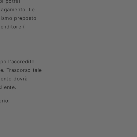
oi potrai
l pagamento. Le
anismo preposto
enditore (
po l'accredito
ne. Trascorso tale
mento dovrà
liente.
rio: