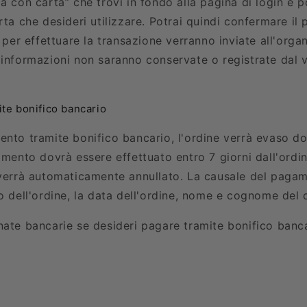
a con carta” che trovi in ​​fondo alla pagina di login e p
rta che desideri utilizzare. Potrai quindi confermare i
i per effettuare la transazione verranno inviate all'org
 informazioni non saranno conservate o registrate dal v
te bonifico bancario
ento tramite bonifico bancario, l'ordine verrà evaso do
amento dovrà essere effettuato entro 7 giorni dall'ordi
 verrà automaticamente annullato. La causale del paga
o dell'ordine, la data dell'ordine, nome e cognome del c
nate bancarie se desideri pagare tramite bonifico banca