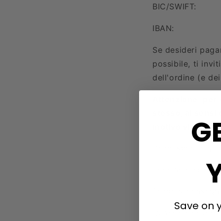
BIC/SWIFT:
IBAN:
Se desideri paga
possibile, ti inv
dell'ordine (e dei
Attenzione: per 
stesso, ai sensi
G
motivo vi informi
Come spedite gli 
Possiamo spedire
Tempi di consegn
Save on y
Quando riceverem