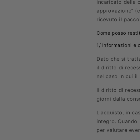
incaricato della 
approvazione” (co
ricevuto il pacco
Come posso restit
1/ Informazioni e 
Dato che si tratt
il diritto di rece
nel caso in cui i
Il diritto di rec
giorni dalla cons
L'acquisto, in ca
integro. Quando i
per valutare eve