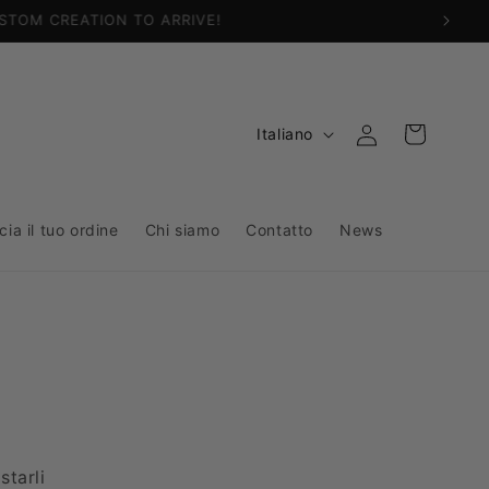
L
Accedi
Carrello
Italiano
i
n
g
cia il tuo ordine
Chi siamo
Contatto
News
u
a
starli