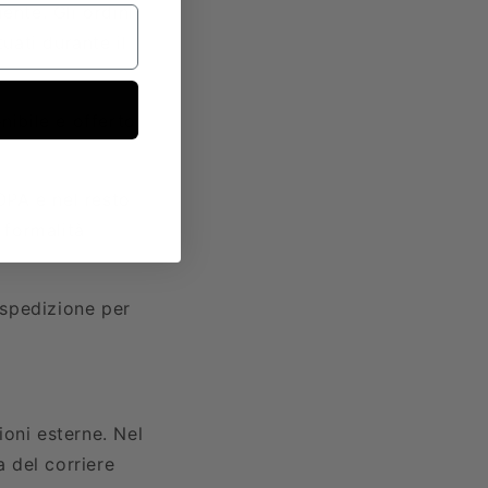
mente. Gli ordini
uati durante il
nibile e offerto
OPA e nel resto
 formalità
a spedizione per
oni esterne. Nel
a del corriere