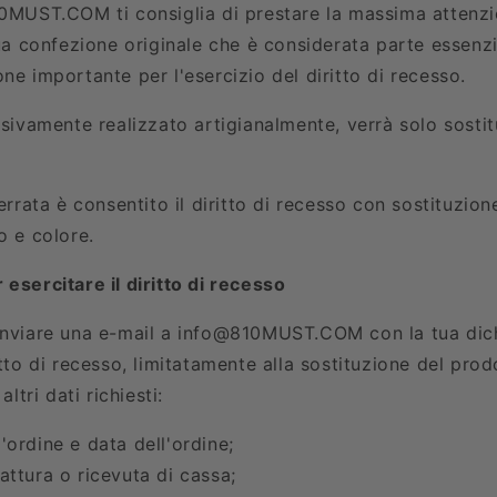
10MUST.COM
ti consiglia di prestare la massima attenz
sua confezione originale che è considerata parte essenz
ne importante per l'esercizio del diritto di recesso.
usivamente realizzato artigianalmente, verrà solo sostit
 errata è consentito il diritto di recesso con sostituzio
o e colore.
esercitare il diritto di recesso
inviare una e-mail a
info@810MUST.COM
con la tua dic
itto di recesso, limitatamente alla sostituzione del prod
altri dati richiesti:
'ordine e data dell'ordine;
attura o ricevuta di cassa;