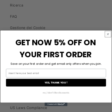
Ricerca
FAQ
Gestione dei Cookie
Consegna e resi
GET NOW 5% OFF ON
politica sulla riservatezza
YOUR FIRST ORDER
Termini & Condizioni
Save on your first order and get email only offers when you join.
Non vendere le mie informazioni personali Diritto
alla privacy
YES, THANK YOU !
Legge sulla trasparenza nella catena di fornitura
no, I don't like discounts
della California
US Laws Compliance