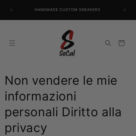
Vai
CR
direttamente
HANDMADE CUSTOM SNEAKERS
PRECISI
ai contenuti
Carrello
Non vendere le mie
informazioni
personali Diritto alla
privacy