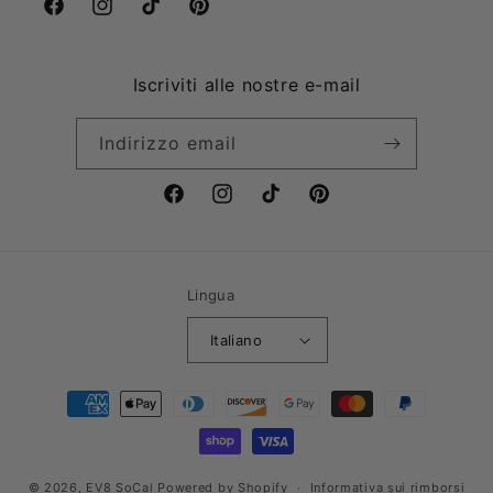
Facebook
Instagram
TikTok
Pinterest
Iscriviti alle nostre e-mail
Indirizzo email
Facebook
Instagram
TikTok
Pinterest
Lingua
Italiano
Metodi
di
pagamento
© 2026,
EV8 SoCal
Powered by Shopify
Informativa sui rimborsi