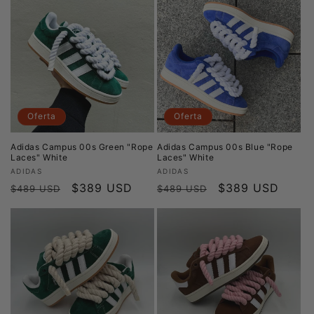
oferta
oferta
Oferta
Oferta
Adidas Campus 00s Green "Rope
Adidas Campus 00s Blue "Rope
Laces" White
Laces" White
Proveedor:
Proveedor:
ADIDAS
ADIDAS
Precio
Precio
$389 USD
Precio
Precio
$389 USD
$489 USD
$489 USD
habitual
de
habitual
de
oferta
oferta