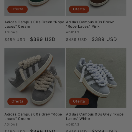
Oferta
Oferta
Adidas Campus 00s Green "Rope
Adidas Campus 00s Brown
Laces" Cream
"Rope Laces" Pink
Proveedor:
Proveedor:
ADIDAS
ADIDAS
Precio
Precio
$389 USD
Precio
Precio
$389 USD
$489 USD
$489 USD
habitual
de
habitual
de
oferta
oferta
Oferta
Oferta
Adidas Campus 00s Grey "Rope
Adidas Campus 00s Grey "Rope
Laces" Cream
Laces" White
Proveedor:
Proveedor:
ADIDAS
ADIDAS
Precio
Precio
$389 USD
Precio
Precio
$389 USD
$489 USD
$489 USD