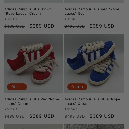
Adidas Campus 00s Brown
Adidas Campus 00s Red "Rope
"Rope Laces" Cream
Laces" Red
Proveedor:
Proveedor:
ADIDAS
ADIDAS
Precio
Precio
$389 USD
Precio
Precio
$389 USD
$489 USD
$489 USD
habitual
de
habitual
de
oferta
oferta
Oferta
Oferta
Adidas Campus 00s Red "Rope
Adidas Campus 00s Blue “Rope
Laces" Cream
Laces” Cream
Proveedor:
Proveedor:
ADIDAS
ADIDAS
Precio
Precio
$389 USD
Precio
Precio
$389 USD
$489 USD
$489 USD
habitual
de
habitual
de